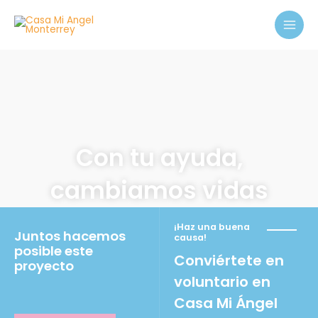
Ir
MAI
al
MEN
contenido
Con tu ayuda,
cambiamos vidas
¡Haz una buena
Juntos hacemos
causa!
posible este
Conviértete en
proyecto
voluntario en
Casa Mi Ángel