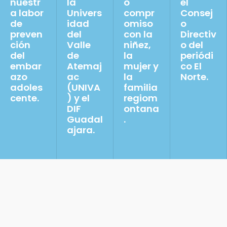
nuestr
la
o
el
a labor
Univers
compr
Consej
de
idad
omiso
o
preven
del
con la
Directiv
ción
Valle
niñez,
o del
del
de
la
periódi
embar
Atemaj
mujer y
co El
azo
ac
la
Norte.
adoles
(UNIVA
familia
cente.
) y el
regiom
DIF
ontana
Guadal
.
ajara.