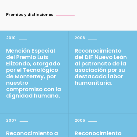
Premios y distinciones
2010
2008
Mención Especial
Reconocimiento
del Premio Luis
del DIF Nuevo León
Elizondo, otorgado
al patronato de la
por el Tecnológico
asociación por su
de Monterrey, por
destacada labor
nuestro
humanitaria.
compromiso con la
dignidad humana.
2007
2005
Reconocimiento a
Reconocimiento