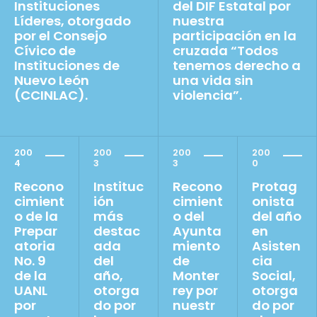
Instituciones
del DIF Estatal por
Líderes, otorgado
nuestra
por el Consejo
participación en la
Cívico de
cruzada “Todos
Instituciones de
tenemos derecho a
Nuevo León
una vida sin
(CCINLAC).
violencia”.
200
200
200
200
4
3
3
0
Recono
Instituc
Recono
Protag
cimient
ión
cimient
onista
o de la
más
o del
del año
Prepar
destac
Ayunta
en
atoria
ada
miento
Asisten
No. 9
del
de
cia
de la
año,
Monter
Social,
UANL
otorga
rey por
otorga
por
do por
nuestr
do por