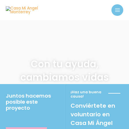
Ir
MAI
al
MEN
contenido
Con tu ayuda,
cambiamos vidas
¡Haz una buena
Juntos hacemos
causa!
posible este
Conviértete en
proyecto
voluntario en
Casa Mi Ángel