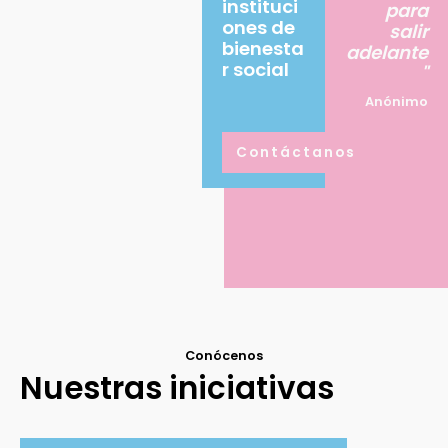
instituci
para
ones de
salir
bienesta
adelante
r social
"
Anónimo
Contáctanos
Conócenos
Nuestras iniciativas