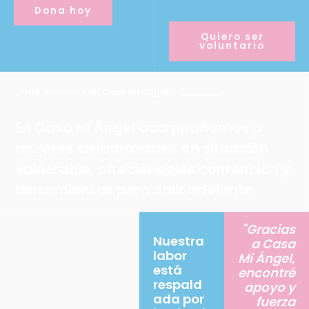
Dona hoy
Quiero ser
voluntario
¿Qué hacemos en Casa Mi Ángel?
En Casa Mi Ángel acompañamos a
mujeres embarazadas en situación
vulnerable, ofreciéndoles contención y
herramientas para salir adelante
"Gracias
Nuestra
a Casa
labor
Mi Ángel,
está
encontré
respald
apoyo y
ada por
fuerza