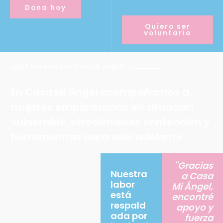
Dona hoy
Quiero ser
voluntario
¿Qué hacemos en Casa Mi Ángel?
En Casa Mi Ángel acompañamos a
mujeres embarazadas en situación
vulnerable, ofreciéndoles contención y
herramientas para salir adelante
"Gracias
Nuestra
a Casa
labor
Mi Ángel,
está
encontré
respald
apoyo y
ada por
fuerza