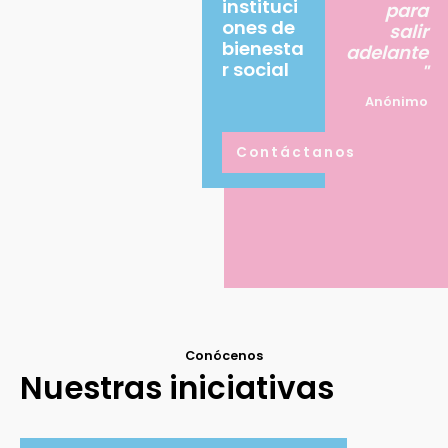
instituci
para
ones de
salir
bienesta
adelante
r social
"
Anónimo
Contáctanos
Conócenos
Nuestras iniciativas