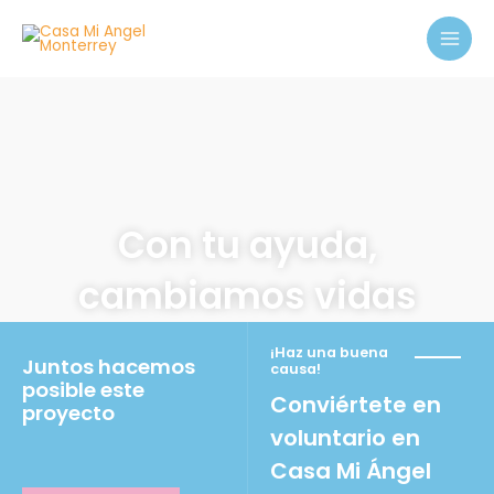
Ir
MAI
al
MEN
contenido
Con tu ayuda,
cambiamos vidas
¡Haz una buena
Juntos hacemos
causa!
posible este
Conviértete en
proyecto
voluntario en
Casa Mi Ángel