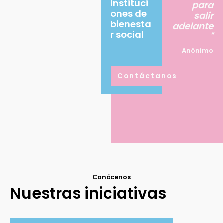
instituci
para
ones de
salir
bienesta
adelante
r social
"
Anónimo
Contáctanos
Conócenos
Nuestras iniciativas