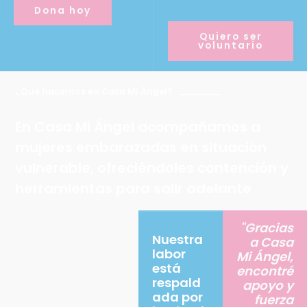
Dona hoy
Quiero ser
voluntario
¿Qué hacemos en Casa Mi Ángel?
En Casa Mi Ángel acompañamos a
mujeres embarazadas en situación
vulnerable, ofreciéndoles contención y
herramientas para salir adelante
"Gracias
Nuestra
a Casa
labor
Mi Ángel,
está
encontré
respald
apoyo y
ada por
fuerza