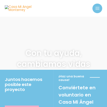
Ir
MAI
al
MEN
contenido
Con tu ayuda,
cambiamos vidas
¡Haz una buena
Juntos hacemos
causa!
posible este
Conviértete en
proyecto
voluntario en
Casa Mi Ángel