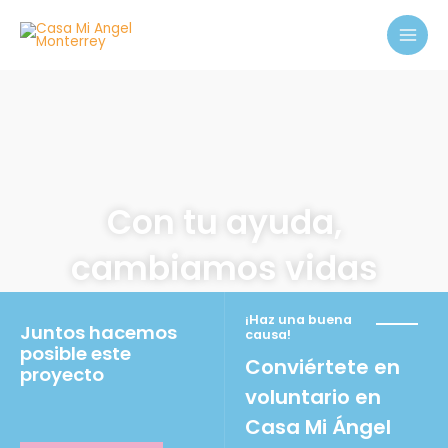
Ir
MAI
al
MEN
contenido
Con tu ayuda,
cambiamos vidas
¡Haz una buena
Juntos hacemos
causa!
posible este
Conviértete en
proyecto
voluntario en
Casa Mi Ángel