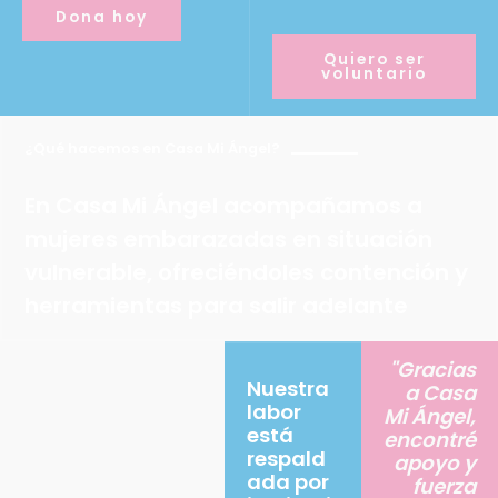
Dona hoy
Quiero ser
voluntario
¿Qué hacemos en Casa Mi Ángel?
En Casa Mi Ángel acompañamos a
mujeres embarazadas en situación
vulnerable, ofreciéndoles contención y
herramientas para salir adelante
"Gracias
Nuestra
a Casa
labor
Mi Ángel,
está
encontré
respald
apoyo y
ada por
fuerza