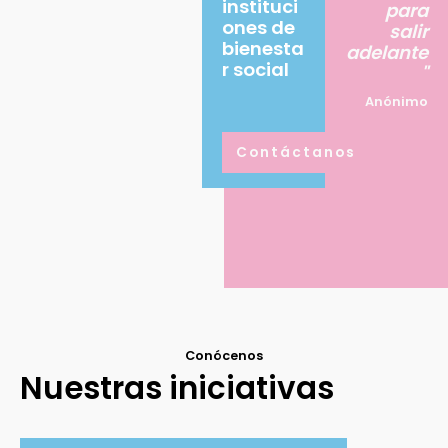
instituci
para
ones de
salir
bienesta
adelante
r social
"
Anónimo
Contáctanos
Conócenos
Nuestras iniciativas