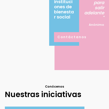
instituci
para
ones de
salir
bienesta
adelante
r social
"
Anónimo
Contáctanos
Conócenos
Nuestras iniciativas