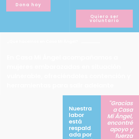
Dona hoy
Quiero ser
voluntario
¿Qué hacemos en Casa Mi Ángel?
En Casa Mi Ángel acompañamos a
mujeres embarazadas en situación
vulnerable, ofreciéndoles contención y
herramientas para salir adelante
"Gracias
Nuestra
a Casa
labor
Mi Ángel,
está
encontré
respald
apoyo y
ada por
fuerza