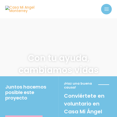
Ir
MAI
al
MEN
contenido
Con tu ayuda,
cambiamos vidas
¡Haz una buena
Juntos hacemos
causa!
posible este
Conviértete en
proyecto
voluntario en
Casa Mi Ángel