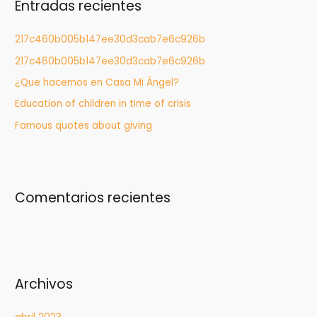
Entradas recientes
a
r
217c460b005b147ee30d3cab7e6c926b
:
217c460b005b147ee30d3cab7e6c926b
¿Que hacemos en Casa Mi Ángel?
Education of children in time of crisis
Famous quotes about giving
Comentarios recientes
Archivos