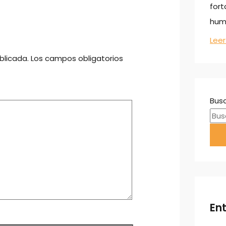
fort
huma
Lee
blicada.
Los campos obligatorios
Busc
En