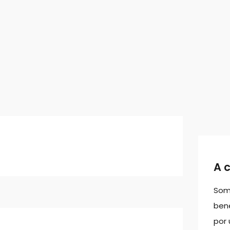
A 
Som
bene
por 