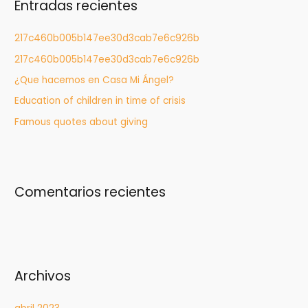
Entradas recientes
a
r
217c460b005b147ee30d3cab7e6c926b
:
217c460b005b147ee30d3cab7e6c926b
¿Que hacemos en Casa Mi Ángel?
Education of children in time of crisis
Famous quotes about giving
Comentarios recientes
Archivos