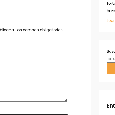
fort
huma
Lee
blicada.
Los campos obligatorios
Busc
En