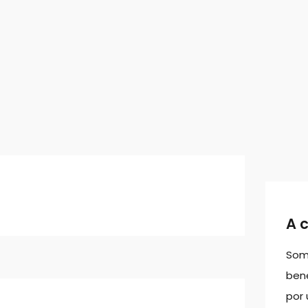
A 
Som
bene
por 