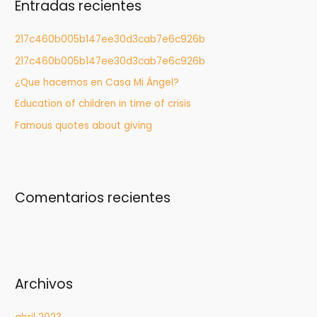
Entradas recientes
a
r
217c460b005b147ee30d3cab7e6c926b
:
217c460b005b147ee30d3cab7e6c926b
¿Que hacemos en Casa Mi Ángel?
Education of children in time of crisis
Famous quotes about giving
Comentarios recientes
Archivos