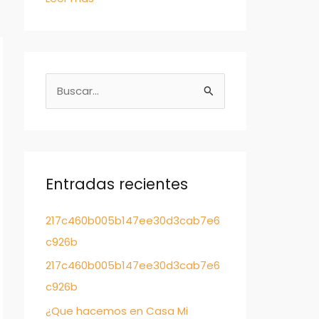
B
u
s
c
a
Entradas recientes
r
217c460b005b147ee30d3cab7e6
:
c926b
217c460b005b147ee30d3cab7e6
c926b
¿Que hacemos en Casa Mi