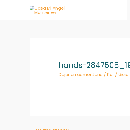
Ir
al
contenido
hands-2847508_1
Dejar un comentario
/ Por
/
dicie