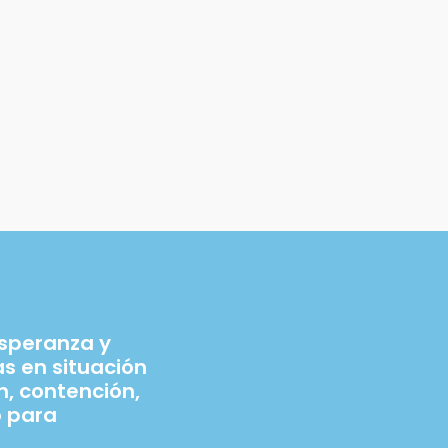
esperanza y
 en situación
n, contención,
 para