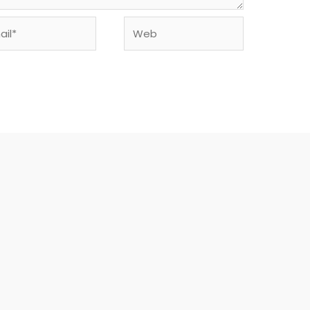
l*
Web