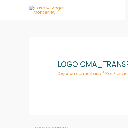
Ir
al
contenido
LOGO CMA_TRANS
Dejar un comentario
/ Por
/
dicie