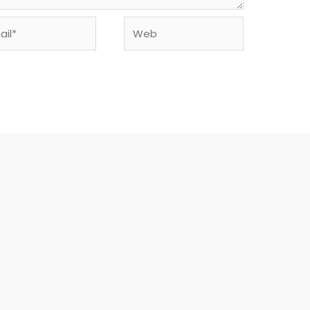
l*
Web