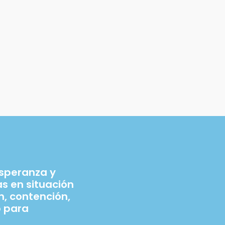
esperanza y
 en situación
n, contención,
 para