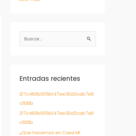
B
u
s
c
a
Entradas recientes
r
217c460b005b147ee30d3cab7e6
:
c926b
217c460b005b147ee30d3cab7e6
c926b
¿Que hacemos en Casa Mi