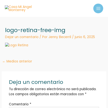
Ir
MAI
al
MEN
contenido
logo-retina-free-img
Dejar un comentario
/ Por
Jenny Becerril
/
junio 6, 2025
←
Medios anterior
Deja un comentario
Tu dirección de correo electrónico no será publicada.
Los campos obligatorios están marcados con
*
Comentario
*