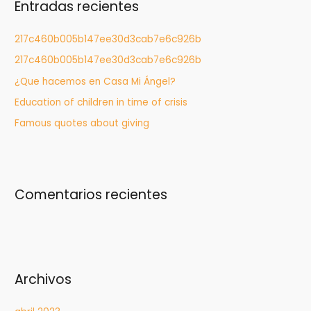
Entradas recientes
a
r
217c460b005b147ee30d3cab7e6c926b
:
217c460b005b147ee30d3cab7e6c926b
¿Que hacemos en Casa Mi Ángel?
Education of children in time of crisis
Famous quotes about giving
Comentarios recientes
Archivos