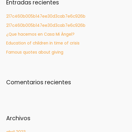
Entradas recientes
a
r
217c460b005b147ee30d3cab7e6c926b
:
217c460b005b147ee30d3cab7e6c926b
¿Que hacemos en Casa Mi Ángel?
Education of children in time of crisis
Famous quotes about giving
Comentarios recientes
Archivos