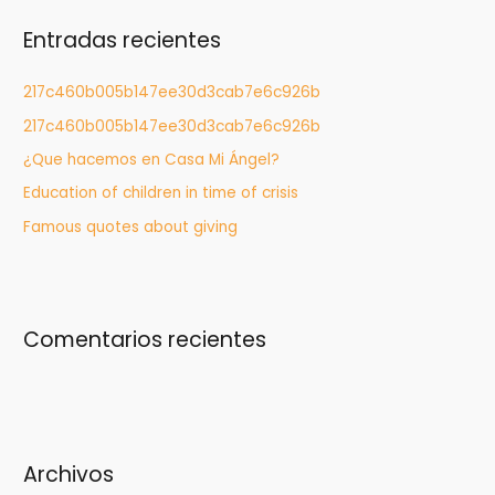
c
Entradas recientes
a
r
217c460b005b147ee30d3cab7e6c926b
:
217c460b005b147ee30d3cab7e6c926b
¿Que hacemos en Casa Mi Ángel?
Education of children in time of crisis
Famous quotes about giving
Comentarios recientes
Archivos