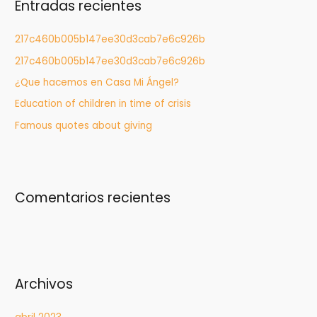
Entradas recientes
a
r
217c460b005b147ee30d3cab7e6c926b
:
217c460b005b147ee30d3cab7e6c926b
¿Que hacemos en Casa Mi Ángel?
Education of children in time of crisis
Famous quotes about giving
Comentarios recientes
Archivos