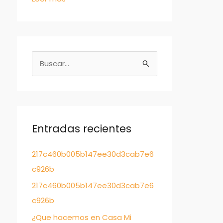
B
u
s
c
a
Entradas recientes
r
217c460b005b147ee30d3cab7e6
:
c926b
217c460b005b147ee30d3cab7e6
c926b
¿Que hacemos en Casa Mi