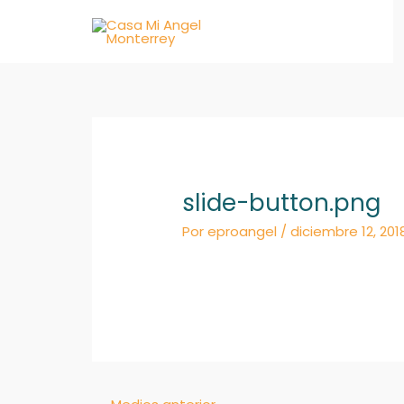
Ir
al
contenido
slide-button.png
Por
eproangel
/
diciembre 12, 201