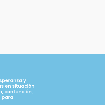
esperanza y
 en situación
n, contención,
 para