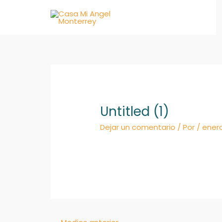
Ir
al
contenido
Untitled (1)
Dejar un comentario
/ Por
/
enero