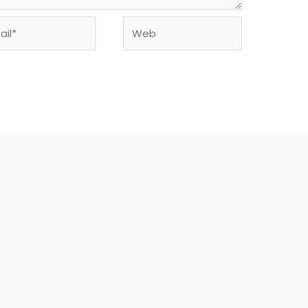
l*
Web