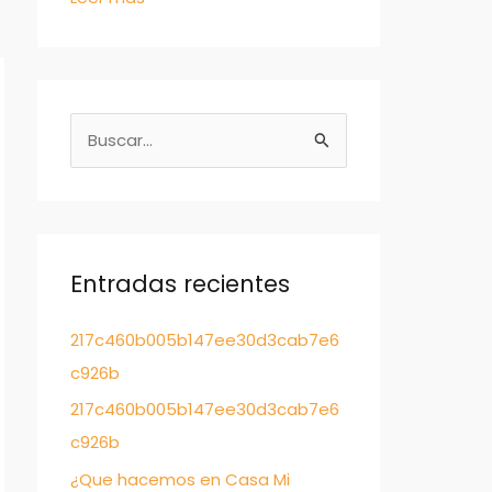
B
u
s
c
a
Entradas recientes
r
217c460b005b147ee30d3cab7e6
:
c926b
217c460b005b147ee30d3cab7e6
c926b
¿Que hacemos en Casa Mi