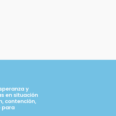
esperanza y
 en situación
n, contención,
 para