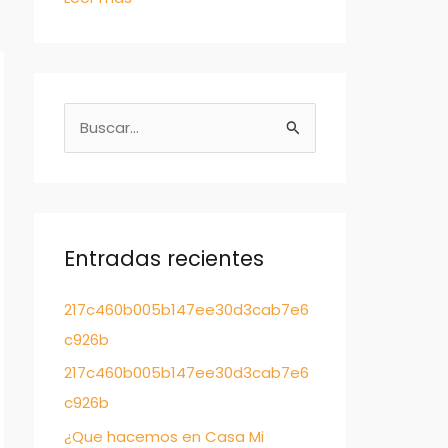
B
u
s
c
a
Entradas recientes
r
217c460b005b147ee30d3cab7e6
:
c926b
217c460b005b147ee30d3cab7e6
c926b
¿Que hacemos en Casa Mi