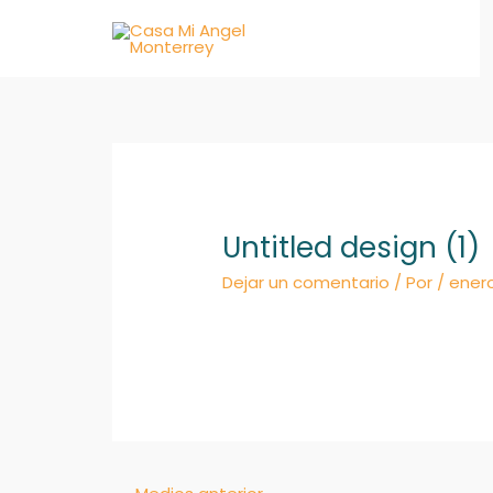
Ir
al
contenido
Untitled design (1)
Dejar un comentario
/ Por
/
enero