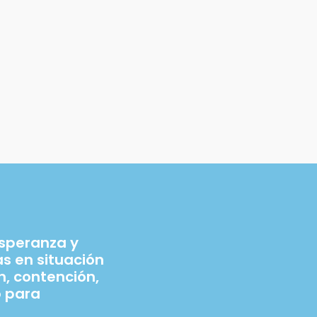
esperanza y
 en situación
n, contención,
 para