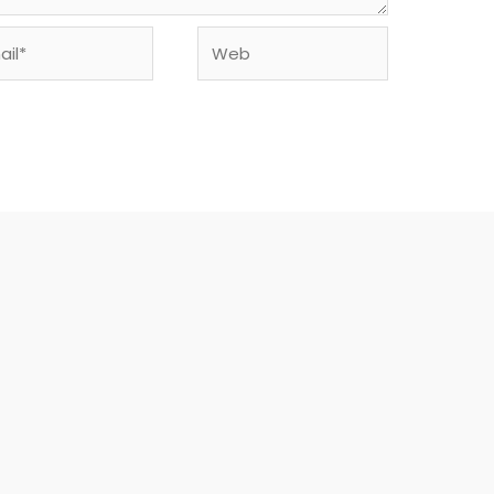
l*
Web