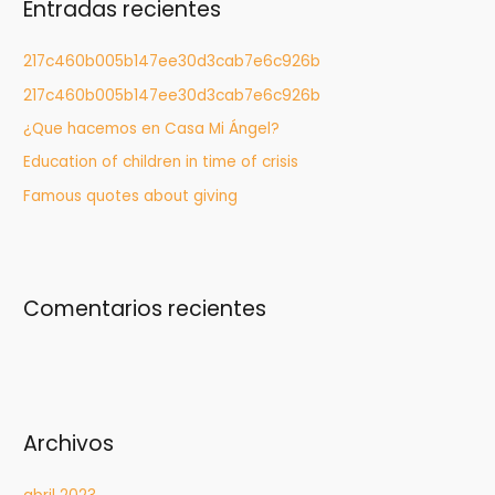
Entradas recientes
a
r
217c460b005b147ee30d3cab7e6c926b
:
217c460b005b147ee30d3cab7e6c926b
¿Que hacemos en Casa Mi Ángel?
Education of children in time of crisis
Famous quotes about giving
Comentarios recientes
Archivos