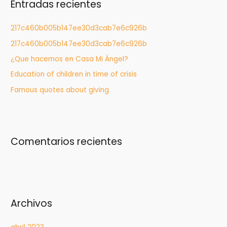
Entradas recientes
a
r
217c460b005b147ee30d3cab7e6c926b
:
217c460b005b147ee30d3cab7e6c926b
¿Que hacemos en Casa Mi Ángel?
Education of children in time of crisis
Famous quotes about giving
Comentarios recientes
Archivos