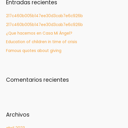
Entradas recientes
a
r
217c460b005b147ee30d3cab7e6c926b
:
217c460b005b147ee30d3cab7e6c926b
¿Que hacemos en Casa Mi Ángel?
Education of children in time of crisis
Famous quotes about giving
Comentarios recientes
Archivos